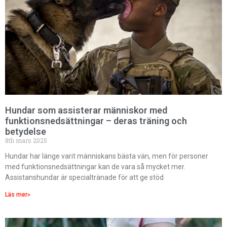
för hundar av brukstyp. Ordet bruks
beskriver dessa hundars förmåga att
arbeta och det är också namnet för
den...
Klicka här
Hundar som assisterar människor med
funktionsnedsättningar – deras träning och
betydelse
8th mars 2025
Hundar har länge varit människans bästa vän, men för personer
med funktionsnedsättningar kan de vara så mycket mer.
Assistanshundar är specialtränade för att ge stöd
Läs mer»