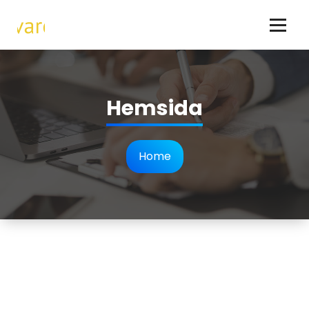
Hundar - allt om hundraser och hundägande
Hemsida
Home