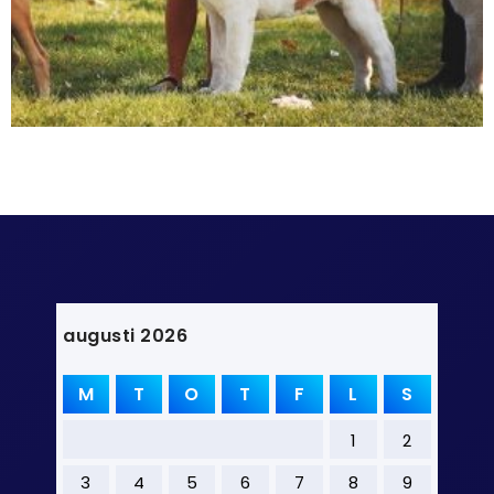
augusti 2026
M
T
O
T
F
L
S
1
2
3
4
5
6
7
8
9