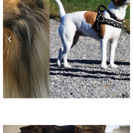
Brukshundklubben och
bruksgrenar
Brukshundklubben är en specialklubb