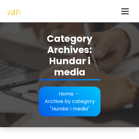
Skip
to
content
Hundar - allt om hundraser och hundägande
Category
Archives:
Hundar i
media
Home
-
Archive by category
"Hundar i media"