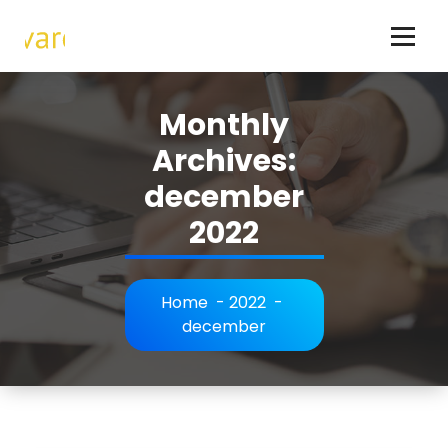
Skip
to
content
Hundar - allt om hundraser och hundägande
Monthly
Archives:
december
2022
Home
-
2022
-
december