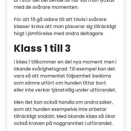
är i stor del beroende av hur väl man lyckas
med de svårare momenten.
För att få gå vidare till att tävla i svårare
klasser krävs att man placerar sig tillräckligt
högt i jämförelse med andra deltagare.
Klass 1 till 3
I klass 1 tillkommer en del nya moment men i
ökande svårighetsgrad. Till exempel kan det
vara så att momentet följsamhet bedöms
som sämre utfört om hunden tittar bort
eller inte verkar tjänstvillig under utförandet.
Men det kan också handla om andra saker,
som att hunden exempelvis inte arbetar
tillräckligt snabbt. Med ökande klass så ökar
också kraven på noggrannhet i utförandet.