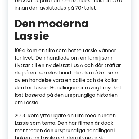
blev så populär att den sändes i nästan 20 år
innan den avslutades på 70-talet.
Den moderna
Lassie
1994 kom en film som hette Lassie Vänner
för livet. Den handlade om en familj som
flyttar till en ny delstat i USA och där träffar
de på en herrelös hund. Hunden råkar som
av en händelse vara en collie och de kallar
den för Lassie. Handlingen är i övrigt mycket
löst baserad på den ursprungliga historien
om Lassie.
2005 kom ytterligare en film med hunden
Lassie som tema. Den här filmen är dock
mer trogen den ursprungliga handlingen i
boken om Lassie och den utspelar sig