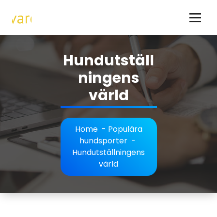
Skip
to
content
Hundar - allt om hundraser och hundägande
Hundutställ
ningens
värld
Home
-
Populära
hundsporter
-
Hundutställningens
värld