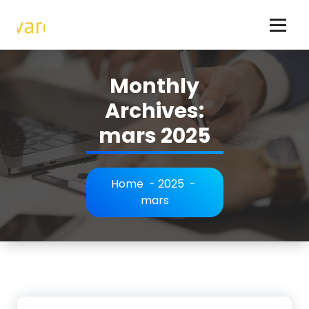
Skip
to
content
Hundar - allt om hundraser och hundägande
Monthly
Archives:
mars 2025
Home
-
2025
-
mars