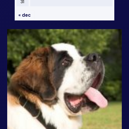
31
« dec