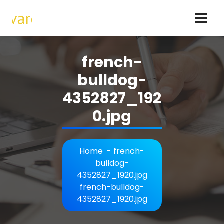
Skip
to
content
Hundar - allt om hundraser och hundägande
french-
bulldog-
4352827_192
0.jpg
Home
-
french-
bulldog-
4352827_1920.jpg
french-bulldog-
4352827_1920.jpg