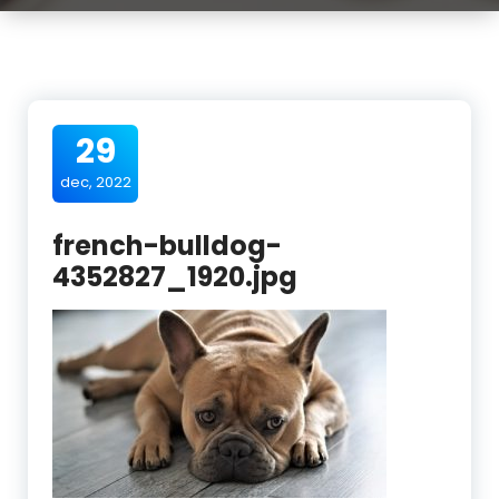
29
dec, 2022
french-bulldog-
4352827_1920.jpg